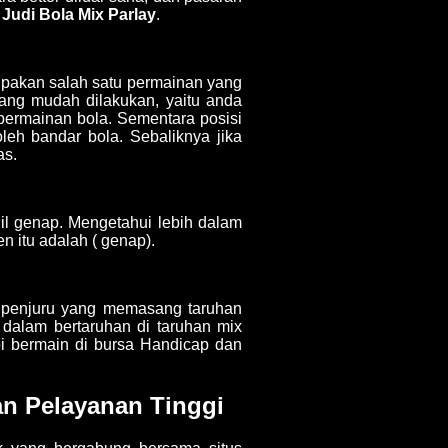
l
Judi Bola Mix Parlay
.
upakan salah satu permainan yang
yang mudah dilakukan, yaitu anda
 permainan bola. Sementara posisi
leh bandar bola. Sebaliknya jika
as.
jil genap. Mengetahui lebih dalam
en itu adalah ( genap).
a penjuru yang memasang taruhan
h dalam bertaruhan di taruhan mix
pi bermain di bursa Handicap dan
n Pelayanan Tinggi