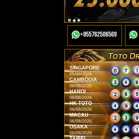
+855762506569
SINGAPORE
05/08/2026
CAMBODIA
06/08/2026
HANOI
06/08/2026
HK TOTO
06/08/2026
MACAU
06/08/2026
OSAKA
06/08/2026
TAIPEI