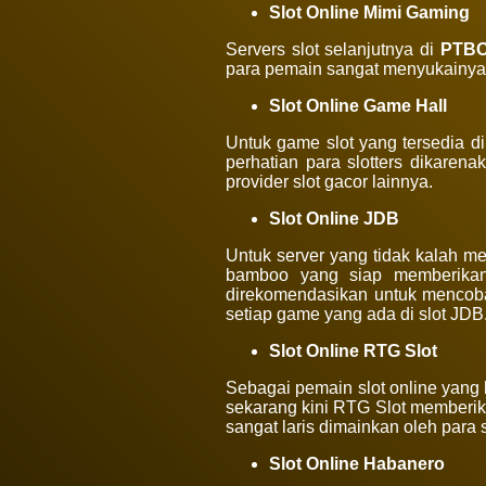
Slot Online Mimi Gaming
Servers slot selanjutnya di
PTB
para pemain sangat menyukainya. 
Slot Online Game Hall
Untuk game slot yang tersedia 
perhatian para slotters dikaren
provider slot gacor lainnya.
Slot Online JDB
Untuk server yang tidak kalah me
bamboo yang siap memberikan 
direkomendasikan untuk mencoba 
setiap game yang ada di slot JDB
Slot Online RTG Slot
Sebagai pemain slot online yang 
sekarang kini RTG Slot memberi
sangat laris dimainkan oleh para 
Slot Online Habanero