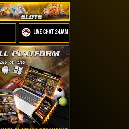
LIVE CHAT 24JAM