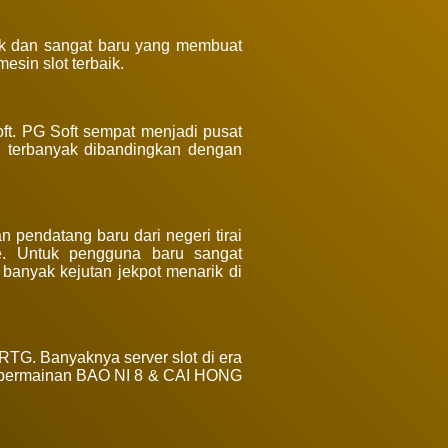
k dan sangat baru yang membuat
sin slot terbaik.
ft. PG Soft sempat menjadi pusat
in terbanyak dibandingkan dengan
 pendatang baru dari negeri tirai
e. Untuk pengguna baru sangat
banyak kejutan jekpot menarik di
RTG. Banyaknya server slot di era
ya permainan BAO NI 8 & CAI HONG