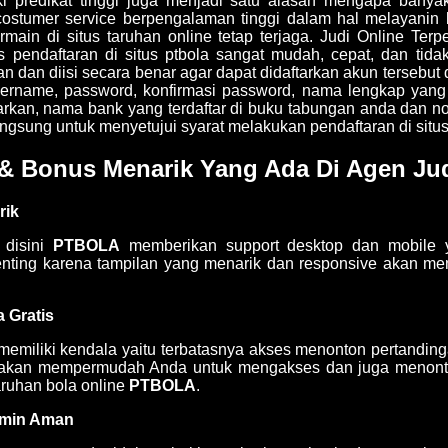
ki predikat tinggi juga menjadi satu alasan mengapa bany
stumer service berpengalaman tinggi dalam hal melayanin bet
ain di situs taruhan online tetap terjaga. Judi Online Ter
es pendaftaran di situs ptbola sangat mudah, cepat, dan tid
n dan diisi secara benar agar dapat didaftarkan akun tersebut 
rname, password, konfirmasi password, nama lengkap yang terd
arkan, nama bank yang terdaftar di buku tabungan anda dan no
ngsung untuk menyetujui syarat melakukan pendaftaran di situs 
ik & Bonus Menarik Yang Ada Di Agen 
rik
 disini
PTBOLA
memberikan support desktop dan mobile ya
nting karena tampilan yang menarik dan responsive akan mem
 Gratis
li memiliki kendala yaitu terbatasnya akses menonton pertandi
kan mempermudah Anda untuk mengakses dan juga menonto
taruhan bola online
PTBOLA
.
amin Aman