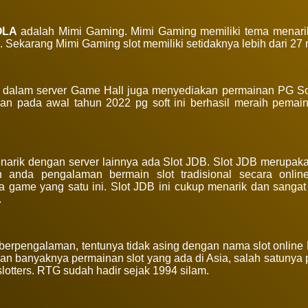
OLA
adalah Mimi Gaming. Mimi Gaming memiliki tema menari
Sekarang Mimi Gaming slot memiliki setidaknya lebih dari 27 me
di dalam server Game Hall juga menyediakan permainan PG So
akan pada awal tahun 2022 pg soft ini berhasil meraih pema
narik dengan server lainnya ada Slot JDB. Slot JDB merupakan
anda pengalaman bermain slot tradisional secara onlin
game yang satu ini. Slot JDB ini cukup menarik dan sangat 
.
berpengalaman, tentunya tidak asing dengan nama slot online 
kan banyaknya permainan slot yang ada di Asia, salah satun
slotters. RTG sudah hadir sejak 1994 silam.