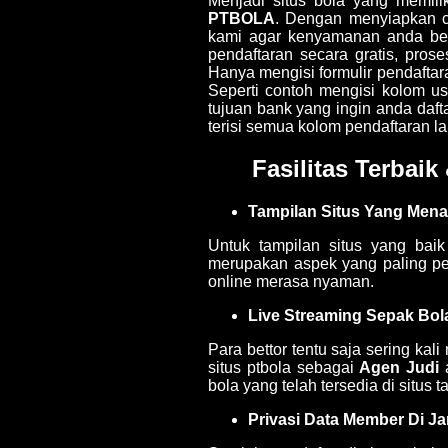
Menjadi situs bola yang memili
PTBOLA
. Dengan menyiapkan co
kami agar kenyamanan anda berm
pendaftaran secara gratis, pros
Hanya mengisi formulir pendaftara
Seperti contoh mengisi kolom use
tujuan bank yang ingin anda daft
terisi semua kolom pendaftaran la
Fasilitas Terba
Tampilan Situs Yang Mena
Untuk tampilan situs yang baik
merupakan aspek yang paling pe
online merasa nyaman.
Live Streaming Sepak Bola
Para bettor tentu saja sering ka
situs ptbola sebagai
Agen Judi
a
bola yang telah tersedia di situs 
Privasi Data Member Di J