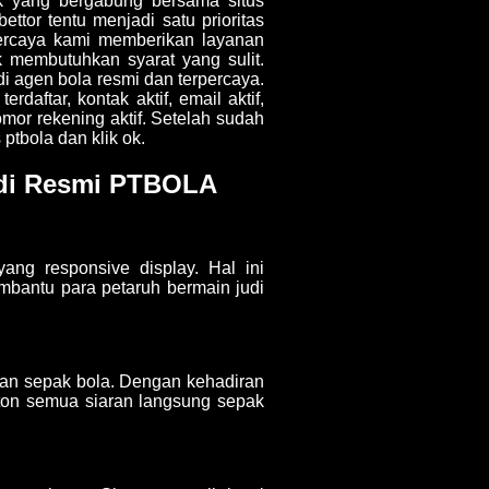
ak yang bergabung bersama situs
tor tentu menjadi satu prioritas
percaya kami memberikan layanan
ak membutuhkan syarat yang sulit.
di agen bola resmi dan terpercaya.
aftar, kontak aktif, email aktif,
mor rekening aktif. Setelah sudah
ptbola dan klik ok.
Judi Resmi PTBOLA
ng responsive display. Hal ini
bantu para petaruh bermain judi
ngan sepak bola. Dengan kehadiran
n semua siaran langsung sepak