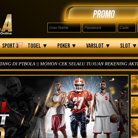
PROMO
SPORT 3
TOGEL
▼
POKER
▼
VARSLOT
▼
SLOT
▼
N CEK SELALU TUJUAN REKENING AKTIF DI MENU DEPOSIT SEBE